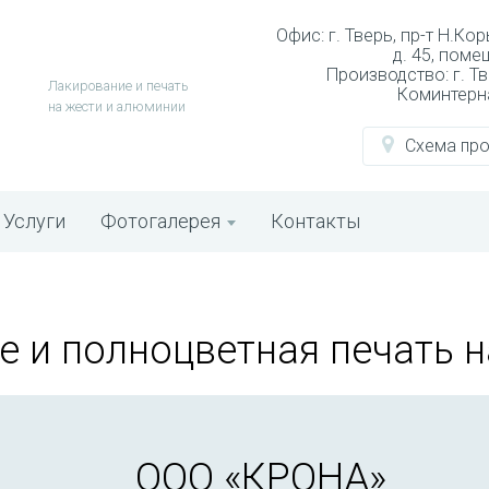
Офис: г. Тверь, пр-т Н.Ко
д. 45, поме
Производство: г. Тв
Лакирование и печать
Коминтерна
на жести и алюминии
Схема пр
Услуги
Фотогалерея
Контакты
е и полноцветная печать 
ООО «КРОНА»