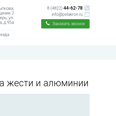
44-62-78
8 (4822)
рыткова,
щение 2
info@pelakron.ru
ерь, ул.
, д.95а
Заказать звонок
оезда
на жести и алюминии